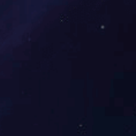
邮箱
*
browser for the next time I comment.