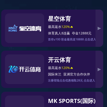
育热
体育明
服务类
咨询金沙
星
型
8087