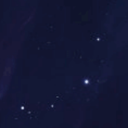
在高强度的比赛中，任何一个细微的误差都可能影响战术
保队员能够迅速调整应对。战术的灵活应变能力在赛场上
影响其发挥水平。面对强大的对手或高压的比赛环境，稳
应对各种挑战。因此，心理素质的训练是体育训练的重要
通常具备较强的情绪控制能力，能够在比赛中避免过度紧
选手在失误后能够迅速调整情绪，以良好的状态投入到接
质的重要组成部分。运动员在面对失败时，能够从中汲取
地迎接下一次挑战。强大的抗压能力使运动员在关键时刻