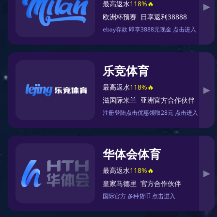
战胜对手：体育竞技中的智慧
Posted On:
2026-03-05 19:06:43
在体育竞技中，战胜对手不仅仅依赖于体力和
跑、篮球还是足球，每一种运动都有其特定的
与力量在竞技中的作用，包括：身体素质的训
协调。通过这些维度的分析，展示如何在体育
竞技中的智慧与力量的关键作用，以帮助运动
1、提升身体素质的基础训练
在任何体育项目中，运动员的身体素质是其制
素质训练中的重要组成部分。通过长期的系统
战术的执行提供支持。