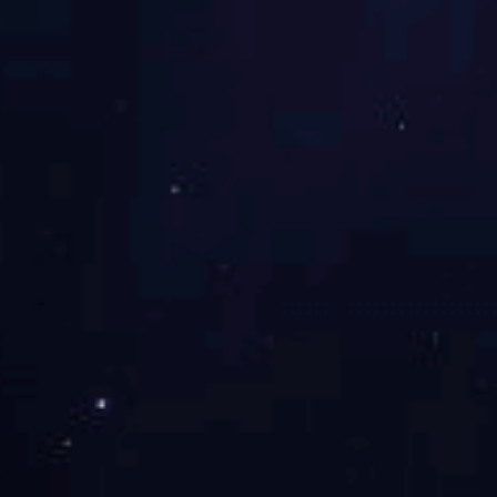
金沙(8087-js认证)娱场城-Officialwebsite - 🧧🧧
✅金沙,8087-js认证,娱场城✅金沙(8087-js认证)
城-Officialwebsite👑【chbpj.com】👑是亚洲
礼平台,金沙之约！金沙官网提供婚礼策划、婚
摄影、婚宴服务！金沙：8087认证,金沙婚礼!!!